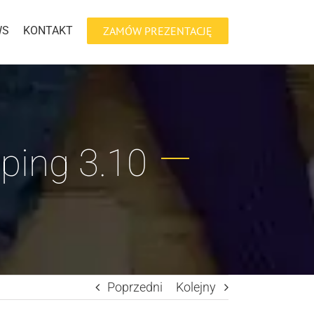
WS
KONTAKT
ZAMÓW PREZENTACJĘ
ing 3.10
Poprzedni
Kolejny