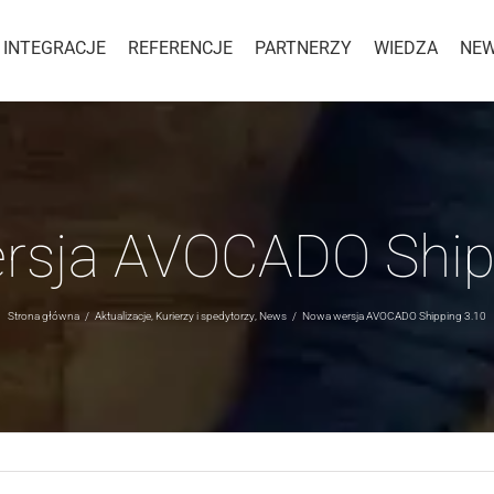
INTEGRACJE
REFERENCJE
PARTNERZY
WIEDZA
NE
rsja AVOCADO Shipp
Strona główna
/
Aktualizacje
,
Kurierzy i spedytorzy
,
News
/
Nowa wersja AVOCADO Shipping 3.10