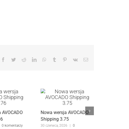
Facebook
Twitter
Reddit
LinkedIn
WhatsApp
Tumblr
Pinterest
Vk
Email
ja AVOCADO
Nowa wersja AVOCADO
76
Shipping 3.75
0 komentarzy
30 czerwca, 2026
|
0