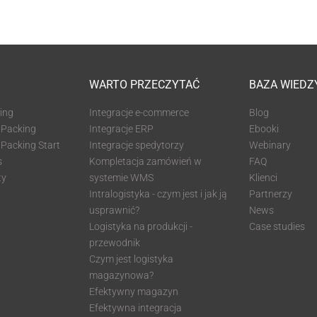
WARTO PRZECZYTAĆ
BAZA WIEDZ
ing
Integracje e-commerce
Blog
Packing
Integracje ERP
Ebooki
acking Start
Integracje spedytorzy
Webinary
s
Kompletacja zamówień w
FAQ
ty
systemie WMS
Klienci
Intralogistyka - czym jest i jak ją
Partnerzy
usprawnić?
News
Logistyka na produkcji -
Case studies
przewodnik
Czym jest logistyka
magazynowa?
Efektywny magazyn
Efektywna integracja