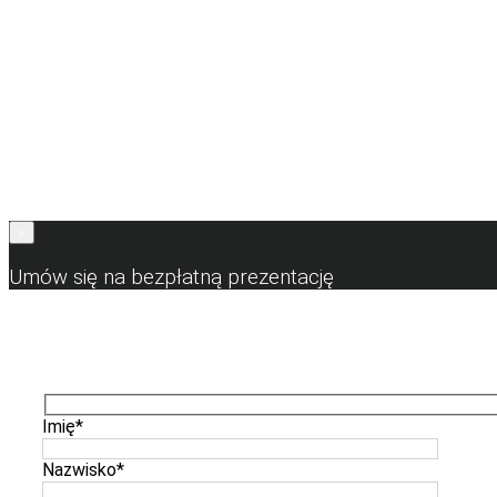
×
Umów się na bezpłatną prezentację
Imię
*
Nazwisko
*