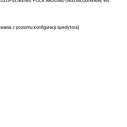
UZUPEŁNIENIE POLA NRDOMU (NIEOBŁUGIWANE WE
wania z poziomu konfiguracji spedytora)