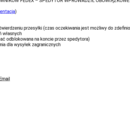
OWNIKÓW FEDEX – SPEDYTOR WPROWADZIŁ OBOWIĄZKOWE 
zentacja
)
erdzeniu przesyłki (czas oczekiwania jest możliwy do zdefinio
ń własnych
ać odblokowana na koncie przez spedytora)
ia dla wysyłek zagranicznych
Email