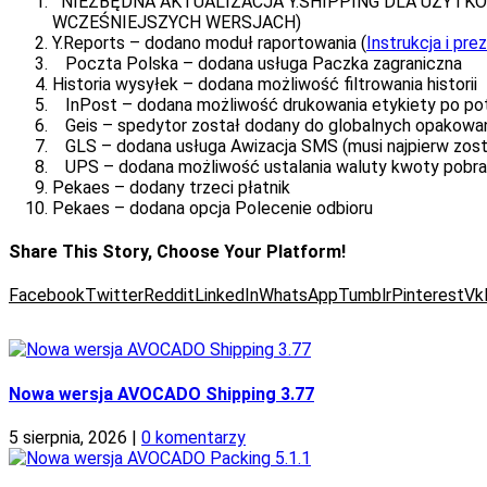
NIEZBĘDNA AKTUALIZACJA Y.SHIPPING DLA UŻYTK
WCZEŚNIEJSZYCH WERSJACH)
Y.Reports – dodano moduł raportowania (
Instrukcja i pre
Poczta Polska – dodana usługa Paczka zagraniczna
Historia wysyłek – dodana możliwość filtrowania historii
InPost – dodana możliwość drukowania etykiety po potwi
Geis – spedytor został dodany do globalnych opakowa
GLS – dodana usługa Awizacja SMS (musi najpierw zost
UPS – dodana możliwość ustalania waluty kwoty pobran
Pekaes – dodany trzeci płatnik
Pekaes – dodana opcja Polecenie odbioru
Share This Story, Choose Your Platform!
Facebook
Twitter
Reddit
LinkedIn
WhatsApp
Tumblr
Pinterest
Vk
Nowa wersja AVOCADO Shipping 3.77
5 sierpnia, 2026
|
0 komentarzy