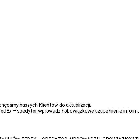
achęcamy naszych Klientów do aktualizacji.
w FedEx – spedytor wprowadził obowiązkowe uzupełnienie inform