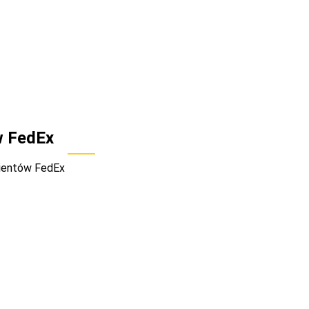
w FedEx
lientów FedEx