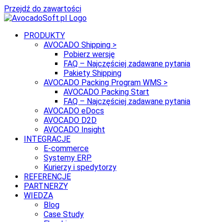
Przejdź do zawartości
PRODUKTY
AVOCADO Shipping >
Pobierz wersję
FAQ – Najczęściej zadawane pytania
Pakiety Shipping
AVOCADO Packing Program WMS >
AVOCADO Packing Start
FAQ – Najczęściej zadawane pytania
AVOCADO eDocs
AVOCADO D2D
AVOCADO Insight
INTEGRACJE
E-commerce
Systemy ERP
Kurierzy i spedytorzy
REFERENCJE
PARTNERZY
WIEDZA
Blog
Case Study