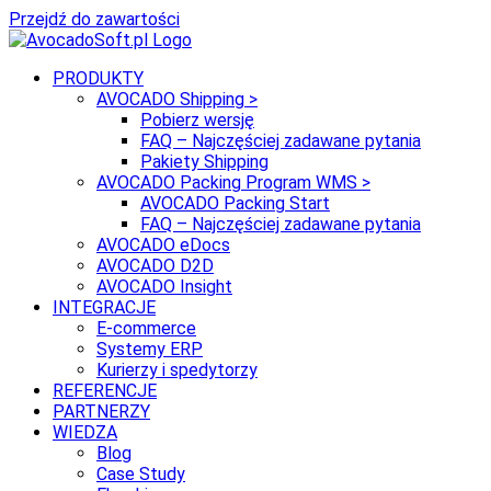
Przejdź do zawartości
PRODUKTY
AVOCADO Shipping >
Pobierz wersję
FAQ – Najczęściej zadawane pytania
Pakiety Shipping
AVOCADO Packing Program WMS >
AVOCADO Packing Start
FAQ – Najczęściej zadawane pytania
AVOCADO eDocs
AVOCADO D2D
AVOCADO Insight
INTEGRACJE
E-commerce
Systemy ERP
Kurierzy i spedytorzy
REFERENCJE
PARTNERZY
WIEDZA
Blog
Case Study