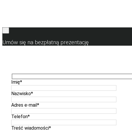
×
Umów się na bezpłatną prezentację
Imię
*
Nazwisko
*
Adres e-mail
*
Telefon
*
Treść wiadomości
*