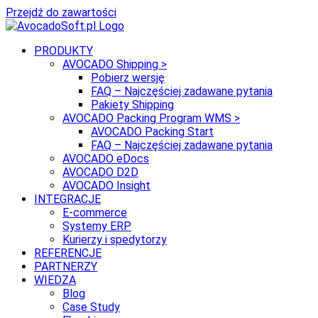
Przejdź do zawartości
PRODUKTY
AVOCADO Shipping >
Pobierz wersję
FAQ – Najczęściej zadawane pytania
Pakiety Shipping
AVOCADO Packing Program WMS >
AVOCADO Packing Start
FAQ – Najczęściej zadawane pytania
AVOCADO eDocs
AVOCADO D2D
AVOCADO Insight
INTEGRACJE
E-commerce
Systemy ERP
Kurierzy i spedytorzy
REFERENCJE
PARTNERZY
WIEDZA
Blog
Case Study