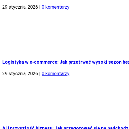
29 stycznia, 2026
|
0 komentarzy
Logistyka w e-commerce: Jak przetrwać wysoki sezon be
29 stycznia, 2026
|
0 komentarzy
AI i przyszłość biznesu: Jak przygotować się na nadchod