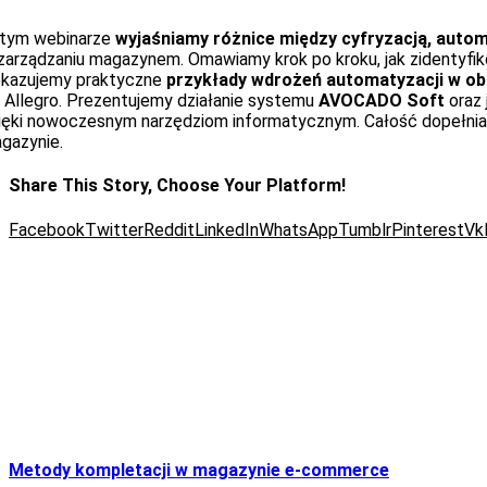
tym webinarze
wyjaśniamy różnice między cyfryzacją, auto
zarządzaniu magazynem. Omawiamy krok po kroku, jak zidentyfi
kazujemy praktyczne
przykłady wdrożeń automatyzacji w obs
k Allegro. Prezentujemy działanie systemu
AVOCADO Soft
oraz 
ięki nowoczesnym narzędziom informatycznym. Całość dopełnia 
gazynie.
Share This Story, Choose Your Platform!
Facebook
Twitter
Reddit
LinkedIn
WhatsApp
Tumblr
Pinterest
Vk
Metody kompletacji w magazynie e-commerce