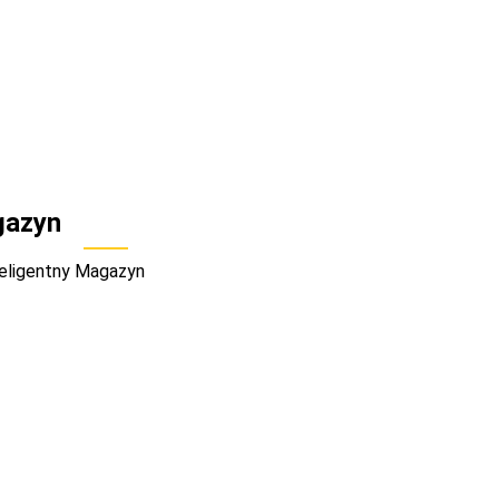
gazyn
teligentny Magazyn