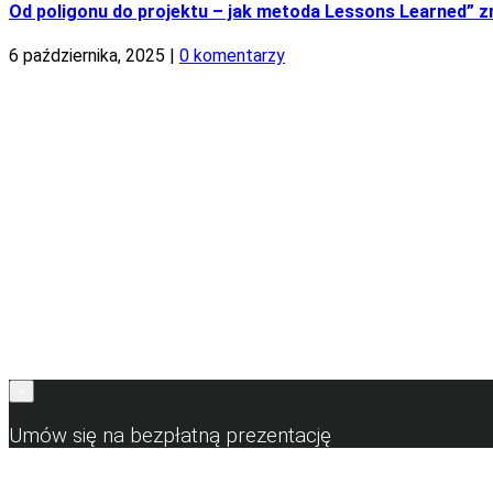
Od poligonu do projektu – jak metoda Lessons Learned” z
6 października, 2025
|
0 komentarzy
×
Umów się na bezpłatną prezentację