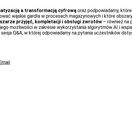
matyzacją a transformacją cyfrową
oraz podpowiadamy, które p
kować wąskie gardła w procesach magazynowych i które obszary
zarze przyjęć, kompletacji i obsługi zwrotów
– również na 
jego możliwości w zakresie wykorzystania algorytmów AI i wsp
sesja Q&A, w której odpowiadamy na pytania uczestników doty
Email