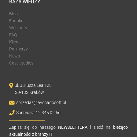
BAZA WIEDZY
Blog
Ebooki
Webinary
FAQ
Klienci
Partnerzy
News
Case studies
ul. Juliusza Lea 123
30-133 Kraków
sprzedaz@avocadosoft.pl
Sprzedaż: 12 345 02 56
Zapisz się do naszego
NEWSLETTERA
i śledź na
bieżąco
aktualności z branży IT